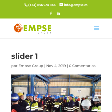
(+34) 856 924 846
info@empse.es
slider 1
por
Empse Group
|
Nov 4, 2019
|
0 Comentarios