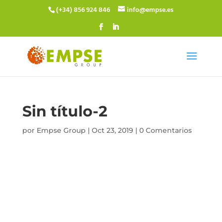
(+34) 856 924 846
info@empse.es
Sin título-2
por
Empse Group
|
Oct 23, 2019
|
0 Comentarios