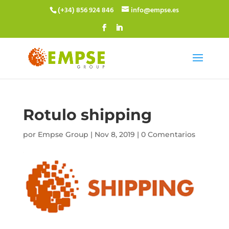
(+34) 856 924 846
info@empse.es
Rotulo shipping
por
Empse Group
|
Nov 8, 2019
|
0 Comentarios