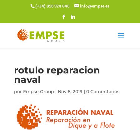
(+34) 856 924 846
info@empse.es
rotulo reparacion
naval
por
Empse Group
|
Nov 8, 2019
|
0 Comentarios