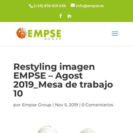
(+34) 856 924 846
info@empse.es
Restyling imagen
EMPSE – Agost
2019_Mesa de trabajo
10
por
Empse Group
|
Nov 5, 2019
|
0 Comentarios