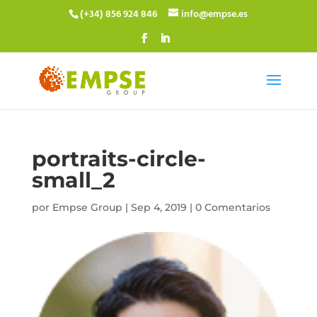
(+34) 856 924 846
info@empse.es
portraits-circle-
small_2
por
Empse Group
|
Sep 4, 2019
|
0 Comentarios