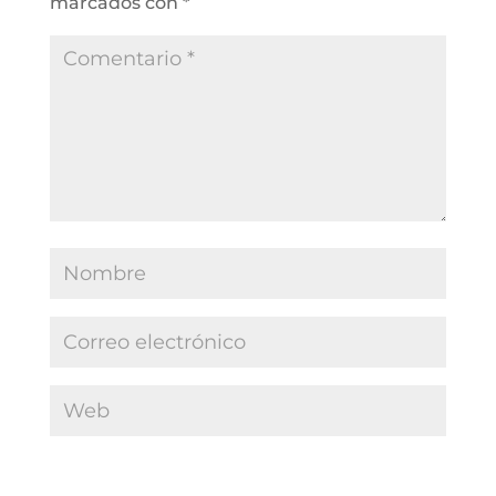
marcados con
*