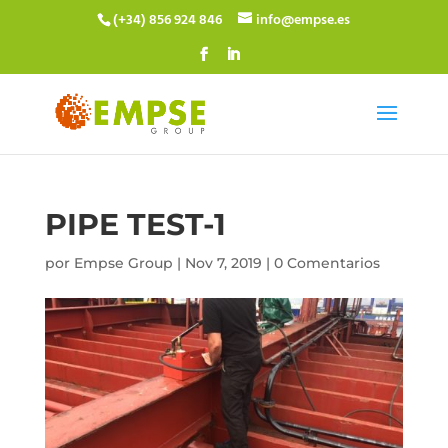
(+34) 856 924 846
info@empse.es
PIPE TEST-1
por
Empse Group
|
Nov 7, 2019
|
0 Comentarios