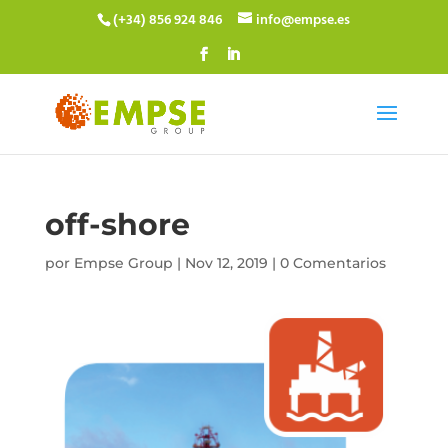
(+34) 856 924 846
info@empse.es
off-shore
por
Empse Group
|
Nov 12, 2019
|
0 Comentarios