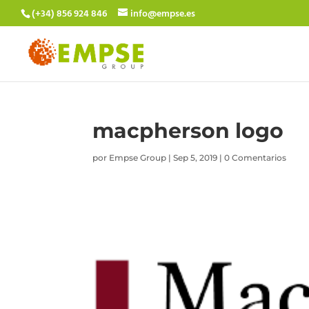
(+34) 856 924 846
info@empse.es
macpherson logo
por
Empse Group
|
Sep 5, 2019
|
0 Comentarios