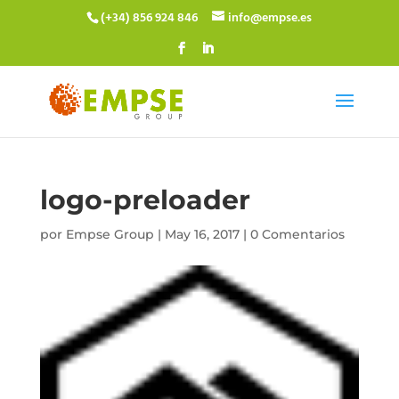
(+34) 856 924 846
info@empse.es
logo-preloader
por
Empse Group
|
May 16, 2017
|
0 Comentarios