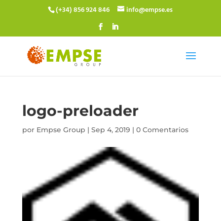
(+34) 856 924 846
info@empse.es
logo-preloader
por
Empse Group
|
Sep 4, 2019
|
0 Comentarios