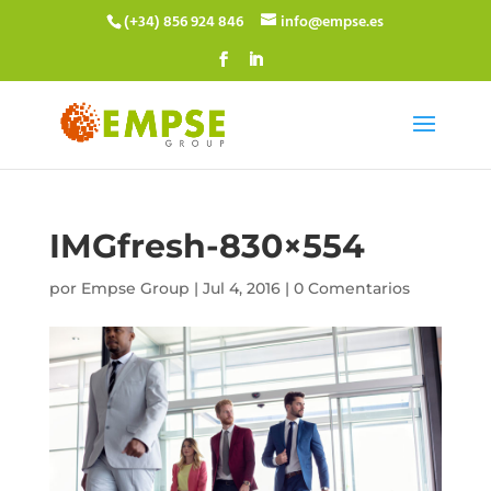
(+34) 856 924 846
info@empse.es
IMGfresh-830×554
por
Empse Group
|
Jul 4, 2016
|
0 Comentarios