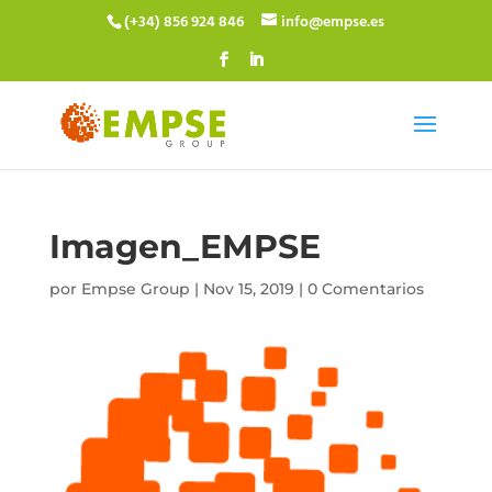
(+34) 856 924 846
info@empse.es
Imagen_EMPSE
por
Empse Group
|
Nov 15, 2019
|
0 Comentarios