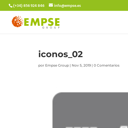
(+34) 856 924 846
info@empse.es
iconos_02
por
Empse Group
|
Nov 5, 2019
|
0 Comentarios