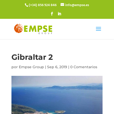
(+34) 856 924 846
info@empse.es
Gibraltar 2
por
Empse Group
|
Sep 6, 2019
|
0 Comentarios