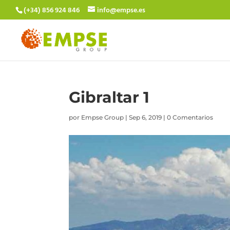
(+34) 856 924 846
info@empse.es
Gibraltar 1
por
Empse Group
|
Sep 6, 2019
|
0 Comentarios