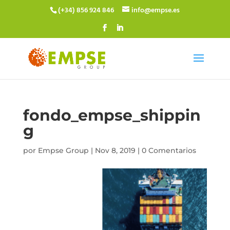
(+34) 856 924 846
info@empse.es
fondo_empse_shippin
g
por
Empse Group
|
Nov 8, 2019
|
0 Comentarios