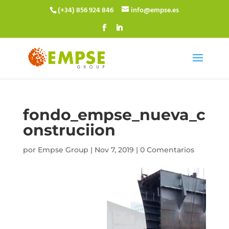
(+34) 856 924 846
info@empse.es
fondo_empse_nueva_c
onstruciion
por
Empse Group
|
Nov 7, 2019
|
0 Comentarios