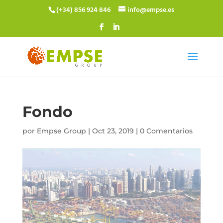
(+34) 856 924 846
info@empse.es
Fondo
por
Empse Group
|
Oct 23, 2019
|
0 Comentarios