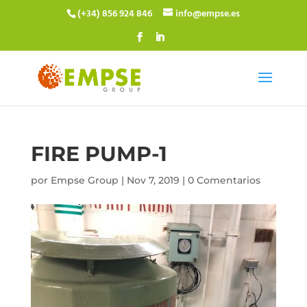
(+34) 856 924 846
info@empse.es
FIRE PUMP-1
por
Empse Group
|
Nov 7, 2019
|
0 Comentarios