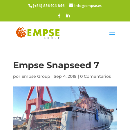
(+34) 856 924 846
info@empse.es
Empse Snapseed 7
por
Empse Group
|
Sep 4, 2019
|
0 Comentarios