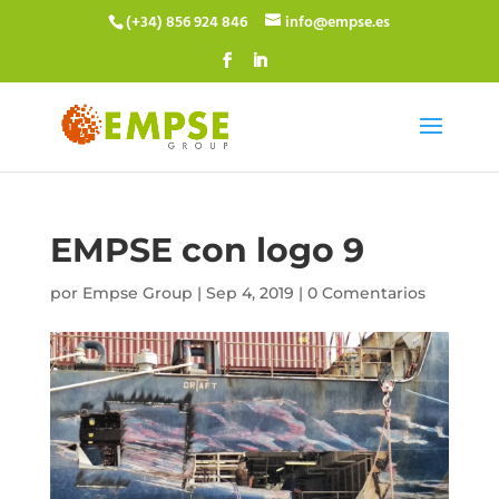
(+34) 856 924 846
info@empse.es
EMPSE con logo 9
por
Empse Group
|
Sep 4, 2019
|
0 Comentarios