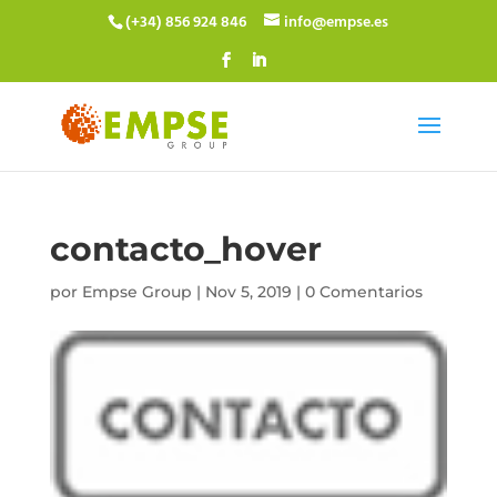
(+34) 856 924 846
info@empse.es
contacto_hover
por
Empse Group
|
Nov 5, 2019
|
0 Comentarios