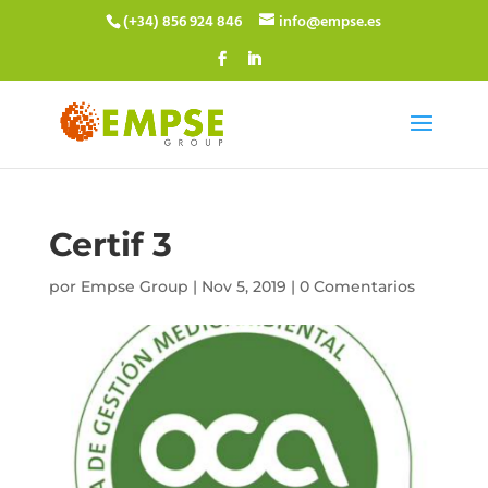
(+34) 856 924 846
info@empse.es
Certif 3
por
Empse Group
|
Nov 5, 2019
|
0 Comentarios