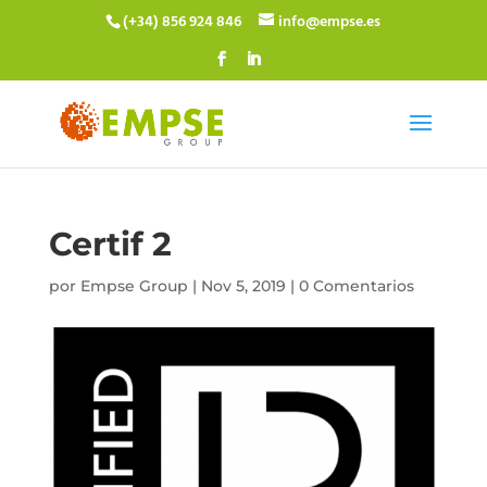
(+34) 856 924 846
info@empse.es
Certif 2
por
Empse Group
|
Nov 5, 2019
|
0 Comentarios