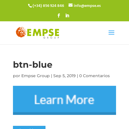
(+34) 856 924 846
info@empse.es
btn-blue
por
Empse Group
|
Sep 5, 2019
|
0 Comentarios