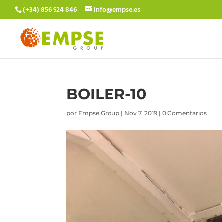
(+34) 856 924 846
info@empse.es
BOILER-10
por
Empse Group
|
Nov 7, 2019
|
0 Comentarios