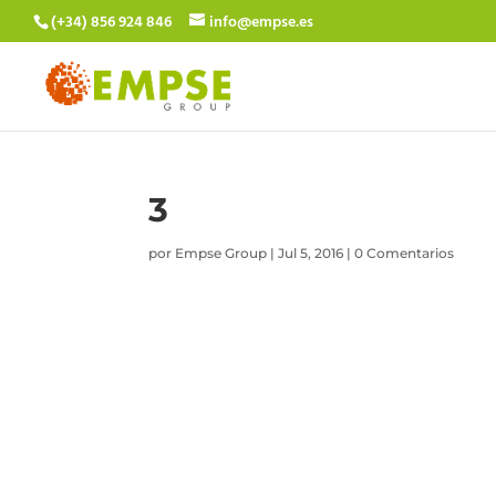
(+34) 856 924 846
info@empse.es
3
por
Empse Group
|
Jul 5, 2016
|
0 Comentarios