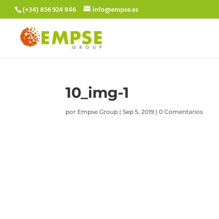
(+34) 856 924 846
info@empse.es
10_img-1
por
Empse Group
|
Sep 5, 2019
|
0 Comentarios