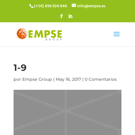
(+34) 856 924 846
info@empse.es
1-9
por
Empse Group
|
May 16, 2017
|
0 Comentarios