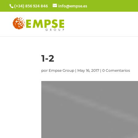
(+34) 856 924 846
info@empse.es
1-2
por
Empse Group
|
May 16, 2017
|
0 Comentarios