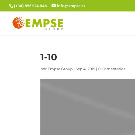
(+34) 856 924 846
info@empse.es
1-10
por
Empse Group
|
Sep 4, 2019
|
0 Comentarios